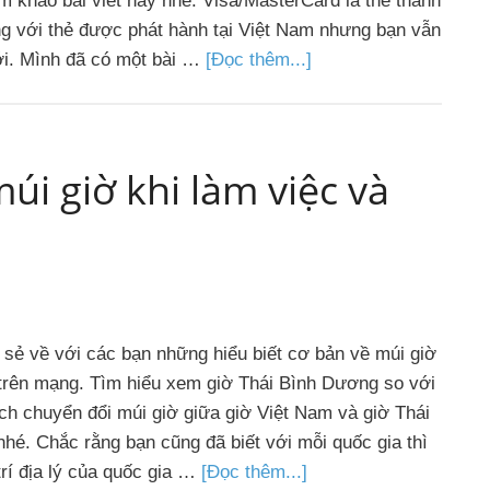
m khảo bài viết này nhé. Visa/MasterCard là thẻ thanh
ng với thẻ được phát hành tại Việt Nam nhưng bạn vẫn
iới. Mình đã có một bài …
[Đọc thêm...]
úi giờ khi làm việc và
a sẻ về với các bạn những hiểu biết cơ bản về múi giờ
n trên mạng. Tìm hiểu xem giờ Thái Bình Dương so với
ch chuyển đổi múi giờ giữa giờ Việt Nam và giờ Thái
hé. Chắc rằng bạn cũng đã biết với mỗi quốc gia thì
rí địa lý của quốc gia …
[Đọc thêm...]