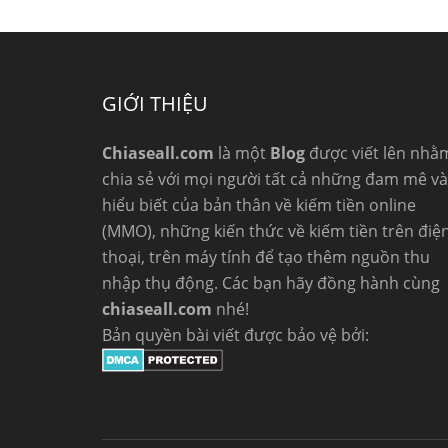
GIỚI THIỆU
Chiaseall.com
là một
Blog
được viết lên nhằ
chia sẻ với mọi người tất cả những đam mê và
hiểu biết của bản thân về kiếm tiền online
(MMO), những kiến thức về kiếm tiền trên điệ
thoại, trên máy tính để tạo thêm nguồn thu
nhập thụ động. Các bạn hãy đồng hành cùng
chiaseall.com
nhé!
Bản quyền bài viết được bảo vệ bởi: