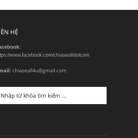
IÊN HỆ
acebook:
ttps://www.facebook.com/chiasealldotcom
mail:
chiaseall4u@gmail.com