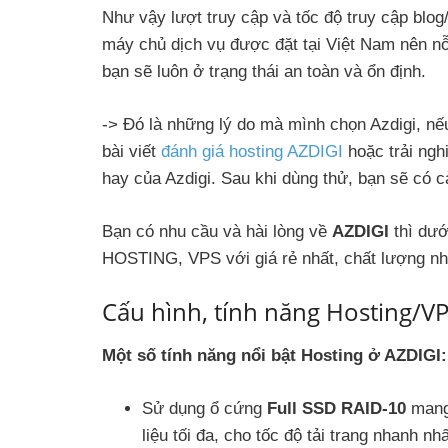
Như vậy lượt truy cập và tốc độ truy cập blo
máy chủ dịch vụ được đặt tại Việt Nam nên nỗi
bạn sẽ luôn ở trạng thái an toàn và ổn định.
-> Đó là những lý do mà mình chọn Azdigi, nế
bài viết
đánh giá hosting AZDIGI
hoặc trải nghi
hay của Azdigi. Sau khi dùng thử, bạn sẽ có 
Bạn có nhu cầu và hài lòng về
AZDIGI
thì dướ
HOSTING, VPS với giá rẻ nhất, chất lượng nh
Cấu hình, tính năng Hosting/V
Một số tính năng nổi bật Hosting ở AZDIGI:
Sử dụng ổ cứng
Full SSD RAID-10
mang 
liệu tối đa, cho tốc độ tải trang nhanh nhấ