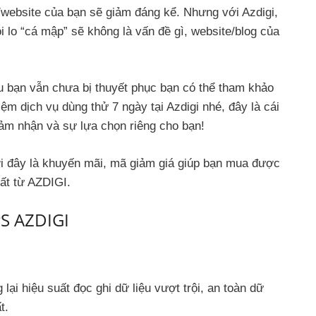
g/website của bạn sẽ giảm đáng kể. Nhưng với Azdigi,
 lo “cá mập” sẽ không là vấn đề gì, website/blog của
u bạn vẫn chưa bị thuyết phục bạn có thể tham khảo
ệm dịch vụ dùng thử 7 ngày tại Azdigi nhé, đây là cái
cảm nhận và sự lựa chọn riêng cho bạn!
i đây là khuyến mãi, mã giảm giá giúp bạn mua được
ất từ AZDIGI.
PS AZDIGI
lại hiệu suất đọc ghi dữ liệu vượt trội, an toàn dữ
t.