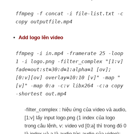
ffmpeg -f concat -i file-list.txt -c
copy outputfile.mp4
Add logo lên video
ffmpeg -i in.mp4 -framerate 25 -loop
1 -i logo.png -filter_complex "[1:v]
fade=out:st=30:d=1:alpha=1 [ov];
[0:v][ov] overlay=10:10 [v]" -map "
[v]" -map 0:a -c:v libx264 -c:a copy
-shortest out.mp4
-filter_complex : hiệu ứng của video và audio,
[1:v] lấy input logo.png (1 index của logo
trong câu lệnh, v: video vd [0:a] thì trong đó 0
là index và a là audio tức audio của video);