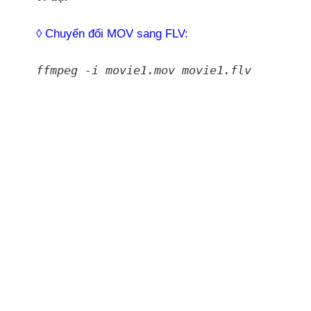
◊ Chuyển đổi MOV sang FLV:
ffmpeg -i movie1.mov movie1.flv