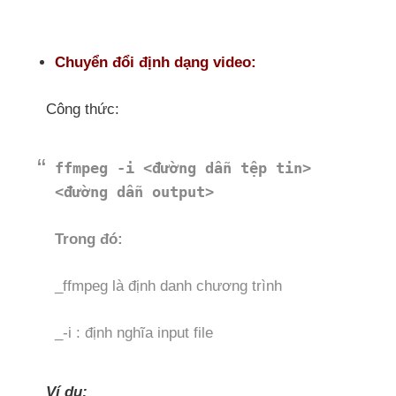
Chuyển đổi định dạng video:
Công thức:
ffmpeg -i <đường dẫn tệp tin>
<đường dẫn output>
Trong đó:
_ffmpeg là định danh chương trình
_-i : định nghĩa input file
Ví dụ: