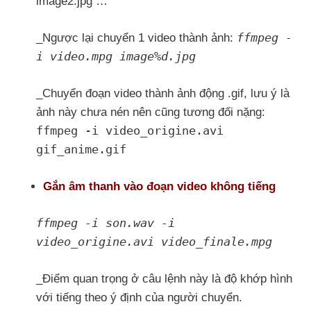
image2.jpg …
ffmpeg -
_Ngược lại chuyển 1 video thành ảnh:
i video.mpg image%d.jpg
_Chuyển đoạn video thành ảnh động .gif, lưu ý là
ảnh này chưa nén nên cũng tương đối nặng:
ffmpeg -i video_origine.avi
gif_anime.gif
Gắn âm thanh vào đoạn video không tiếng
ffmpeg -i son.wav -i
video_origine.avi video_finale.mpg
_Điểm quan trọng ở câu lệnh này là độ khớp hình
với tiếng theo ý định của người chuyển.