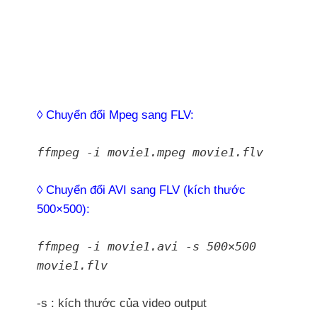
◊ Chuyển đổi Mpeg sang FLV:
ffmpeg -i movie1.mpeg movie1.flv
◊ Chuyển đổi AVI sang FLV (kích thước
500×500):
ffmpeg -i movie1.avi -s 500×500
movie1.flv
-s : kích thước của video output