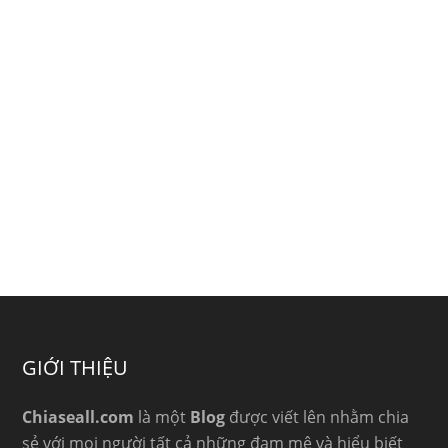
GIỚI THIỆU
Chiaseall.com
là một
Blog
được viết lên nhằm chia
sẻ với mọi người tất cả những đam mê và hiểu biết