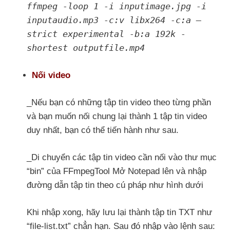
ffmpeg -loop 1 -i inputimage.jpg -i
inputaudio.mp3 -c:v libx264 -c:a –
strict experimental -b:a 192k -
shortest outputfile.mp4
Nối video
_Nếu bạn có những tập tin video theo từng phần
và bạn muốn nối chung lại thành 1 tập tin video
duy nhất, bạn có thể tiến hành như sau.
_Di chuyển các tập tin video cần nối vào thư mục
“bin” của FFmpegTool Mở Notepad lên và nhập
đường dẫn tập tin theo cú pháp như hình dưới
Khi nhập xong, hãy lưu lại thành tập tin TXT như
“file-list.txt” chẳn hạn. Sau đó nhập vào lệnh sau: