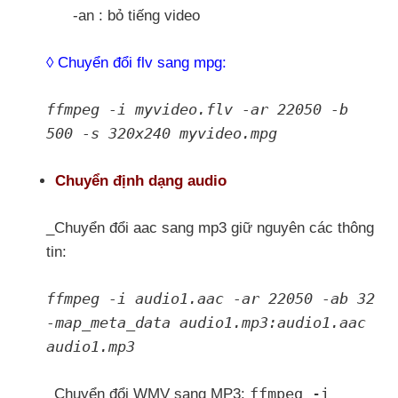
-an : bỏ tiếng video
◊ Chuyển đổi flv sang mpg:
ffmpeg -i myvideo.flv -ar 22050 -b
500 -s 320x240 myvideo.mpg
Chuyển định dạng audio
_Chuyển đổi aac sang mp3 giữ nguyên các thông
tin:
ffmpeg -i audio1.aac -ar 22050 -ab 32
-map_meta_data audio1.mp3:audio1.aac
audio1.mp3
ffmpeg -i
_Chuyển đổi WMV sang MP3: