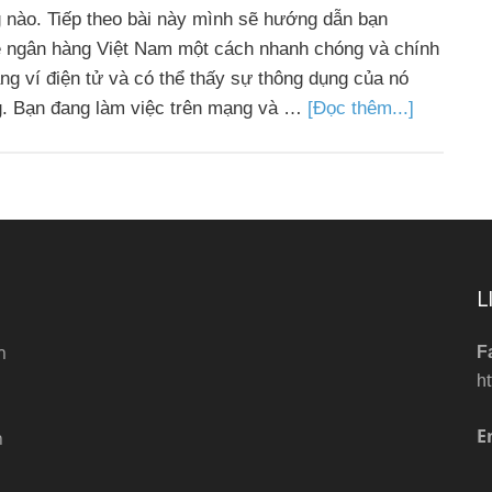
g nào. Tiếp theo bài này mình sẽ hướng dẫn bạn
về ngân hàng Việt Nam một cách nhanh chóng và chính
ng ví điện tử và có thể thấy sự thông dụng của nó
ng. Bạn đang làm việc trên mạng và …
[Đọc thêm...]
L
m
F
h
E
n