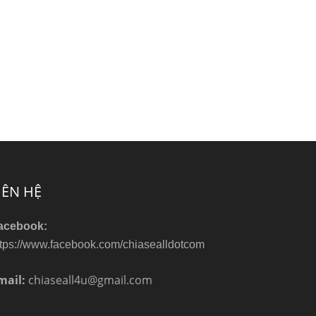
IÊN HỆ
acebook:
ttps://www.facebook.com/chiasealldotcom
mail:
chiaseall4u@gmail.com