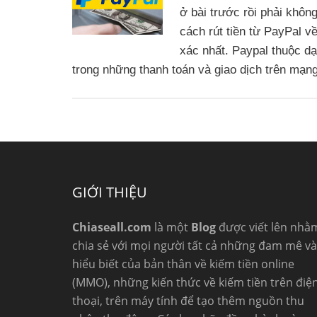
ở bài trước rồi phải khôn
cách rút tiền từ PayPal 
xác nhất. Paypal thuộc dạ
trong những thanh toán và giao dịch trên mạ
GIỚI THIỆU
Chiaseall.com
là một
Blog
được viết lên nhằ
chia sẻ với mọi người tất cả những đam mê và
hiểu biết của bản thân về kiếm tiền online
(MMO), những kiến thức về kiếm tiền trên điệ
thoại, trên máy tính để tạo thêm nguồn thu