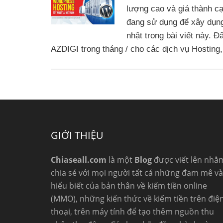
lượng cao và giá thành c
đang sử dụng để xây dụn
nhật trong bài viết này. 
AZDIGI trong tháng / cho các dịch vụ Hostin
GIỚI THIỆU
Chiaseall.com
là một
Blog
được viết lên nhằ
chia sẻ với mọi người tất cả những đam mê và
hiểu biết của bản thân về kiếm tiền online
(MMO), những kiến thức về kiếm tiền trên điệ
thoại, trên máy tính để tạo thêm nguồn thu