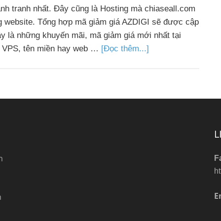
ạnh tranh nhất. Đây cũng là Hosting mà chiaseall.com
g website. Tổng hợp mã giảm giá AZDIGI sẽ được cập
Đây là những khuyến mãi, mã giảm giá mới nhất tại
g, VPS, tên miền hay web …
[Đọc thêm...]
L
m
F
h
E
n