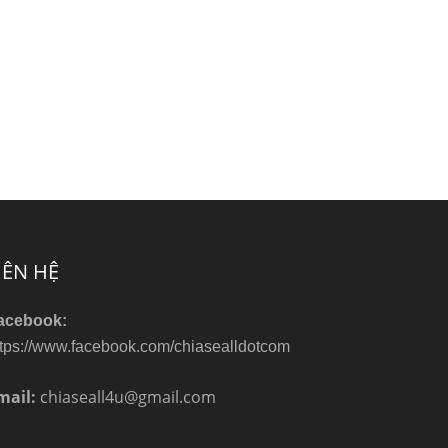
IÊN HỆ
acebook:
ttps://www.facebook.com/chiasealldotcom
mail:
chiaseall4u@gmail.com