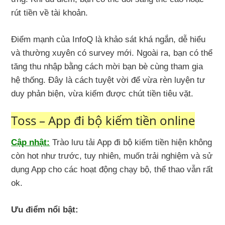
rút tiền về tài khoản.
Điểm mạnh của InfoQ là khảo sát khá ngắn, dễ hiểu
và thường xuyên có survey mới. Ngoài ra, bạn có thể
tăng thu nhập bằng cách mời bạn bè cùng tham gia
hệ thống. Đây là cách tuyệt vời để vừa rèn luyện tư
duy phản biện, vừa kiếm được chút tiền tiêu vặt.
Toss – App đi bộ kiếm tiền online
Cập nhật:
Trào lưu tải App đi bộ kiếm tiền hiện không
còn hot như trước, tuy nhiên, muốn trải nghiệm và sử
dụng App cho các hoạt động chạy bộ, thể thao vẫn rất
ok.
Ưu điểm nổi bật: