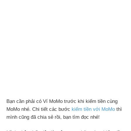
Bạn cần phải có Ví MoMo trước khi kiếm tiền cùng
MoMo nhé. Chi tiết các bước
kiếm tiền với MoMo
thì
mình cũng đã chia sẻ rồi, bạn tìm đọc nhé!