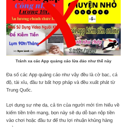
Tránh xa các App quảng cáo lừa đảo như thế này
Đa số các App quảng cáo như vậy đều là cờ bạc, cá
độ, tài xỉu, đầu tư bất hợp pháp và đều xuất phát từ
Trung Quốc.
Lợi dụng sự nhẹ dạ, cả tin của người mới tìm hiểu về
kiếm tiền trên mạng, bọn này sẽ dụ dỗ bạn nộp tiền
vào chơi hoặc đầu tư để thu lợi nhuận khủng hàng