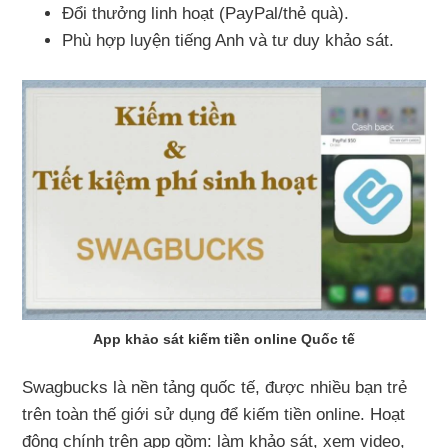
Đổi thưởng linh hoạt (PayPal/thẻ quà).
Phù hợp luyện tiếng Anh và tư duy khảo sát.
App khảo sát kiếm tiền online Quốc tế
Swagbucks là nền tảng quốc tế, được nhiều bạn trẻ
trên toàn thế giới sử dụng để kiếm tiền online. Hoạt
động chính trên app gồm: làm khảo sát, xem video,