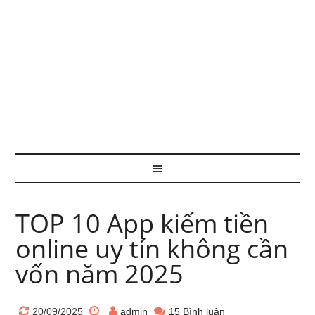
TOP 10 App kiếm tiền
online uy tín không cần
vốn năm 2025
20/09/2025
admin
15 Bình luận