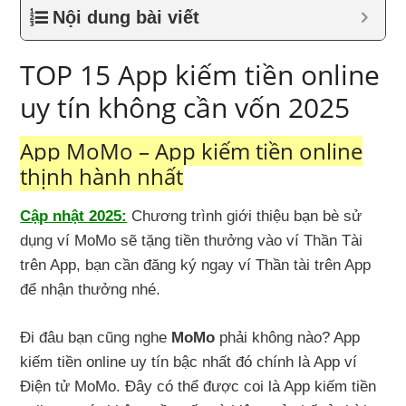
Nội dung bài viết
TOP 15 App kiếm tiền online
uy tín không cần vốn 2025
App MoMo – App kiếm tiền online
thịnh hành nhất
Cập nhật 2025:
Chương trình giới thiệu bạn bè sử
dụng ví MoMo sẽ tặng tiền thưởng vào ví Thần Tài
trên App, bạn cần đăng ký ngay ví Thần tài trên App
để nhận thưởng nhé.
Đi đâu bạn cũng nghe
MoMo
phải không nào? App
kiếm tiền online uy tín bậc nhất đó chính là App ví
Điện tử MoMo. Đây có thể được coi là App kiếm tiền