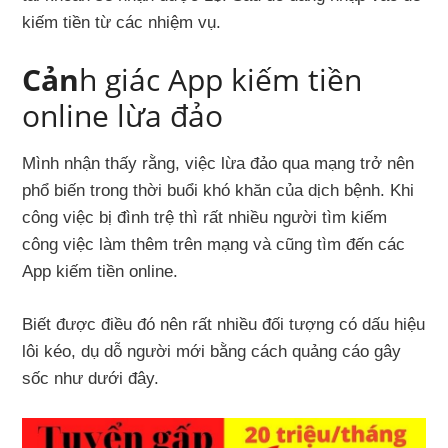
kiếm tiền từ các nhiệm vụ.
Cản
h giác App kiếm tiền
online lừa đảo
Mình nhận thấy rằng, việc lừa đảo qua mạng trở nên
phổ biến trong thời buổi khó khăn của dịch bệnh. Khi
công việc bị đình trệ thì rất nhiều người tìm kiếm
công việc làm thêm trên mạng và cũng tìm đến các
App kiếm tiền online.
Biết được điều đó nên rất nhiều đối tượng có dấu hiệu
lôi kéo, dụ dỗ người mới bằng cách quảng cáo gây
sốc như dưới đây.