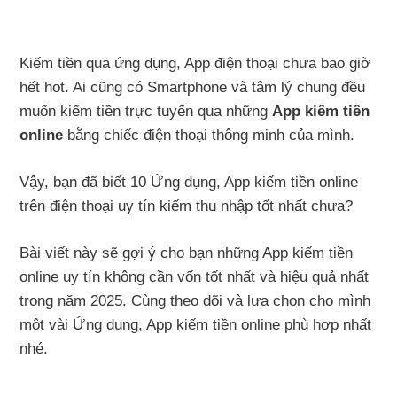
Kiếm tiền qua ứng dụng, App điện thoại chưa bao giờ
hết hot. Ai cũng có Smartphone và tâm lý chung đều
muốn kiếm tiền trực tuyến qua những
App kiếm tiền
online
bằng chiếc điện thoại thông minh của mình.
Vậy, bạn đã biết 10 Ứng dụng, App kiếm tiền online
trên điện thoại uy tín kiếm thu nhập tốt nhất chưa?
Bài viết này sẽ gợi ý cho bạn những App kiếm tiền
online uy tín không cần vốn tốt nhất và hiệu quả nhất
trong năm 2025. Cùng theo dõi và lựa chọn cho mình
một vài Ứng dụng, App kiếm tiền online phù hợp nhất
nhé.