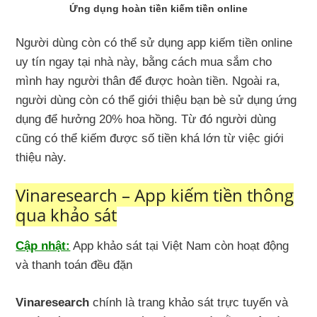
Ứng dụng hoàn tiền kiếm tiền online
Người dùng còn có thể sử dụng app kiếm tiền online
uy tín ngay tại nhà này, bằng cách mua sắm cho
mình hay người thân để được hoàn tiền. Ngoài ra,
người dùng còn có thể giới thiệu bạn bè sử dụng ứng
dụng để hưởng 20% hoa hồng. Từ đó người dùng
cũng có thể kiếm được số tiền khá lớn từ việc giới
thiệu này.
Vinaresearch – App kiếm tiền thông
qua khảo sát
Cập nhật:
App khảo sát tại Việt Nam còn hoạt động
và thanh toán đều đặn
Vinaresearch
chính là trang khảo sát trực tuyến và