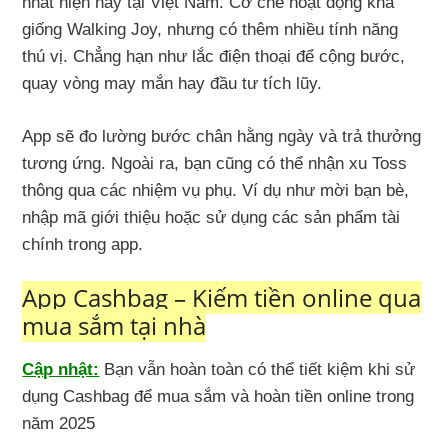
nhất hiện nay tại Việt Nam. Cơ chế hoạt động khá
giống Walking Joy, nhưng có thêm nhiều tính năng
thú vị. Chẳng hạn như lắc điện thoại để cộng bước,
quay vòng may mắn hay đầu tư tích lũy.
App sẽ đo lường bước chân hằng ngày và trả thưởng
tương ứng. Ngoài ra, bạn cũng có thể nhận xu Toss
thông qua các nhiệm vụ phụ. Ví dụ như mời bạn bè,
nhập mã giới thiệu hoặc sử dụng các sản phẩm tài
chính trong app.
App Cashbag – Kiếm tiền online qua
mua sắm tại nhà
Cập nhật:
Bạn vẫn hoàn toàn có thể tiết kiệm khi sử
dụng Cashbag để mua sắm và hoàn tiền online trong
năm 2025