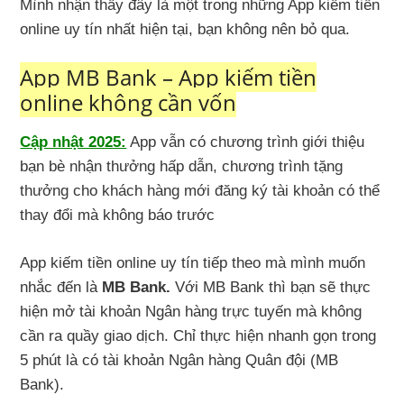
Mình nhận thấy đây là một trong những App kiếm tiền
online uy tín nhất hiện tại, bạn không nên bỏ qua.
App MB Bank – App kiếm tiền
online không cần vốn
Cập nhật 2025:
App vẫn có chương trình giới thiệu
bạn bè nhận thưởng hấp dẫn, chương trình tặng
thưởng cho khách hàng mới đăng ký tài khoản có thể
thay đổi mà không báo trước
App kiếm tiền online uy tín tiếp theo mà mình muốn
nhắc đến là
MB Bank.
Với MB Bank thì bạn sẽ thực
hiện mở tài khoản Ngân hàng trực tuyến mà không
cần ra quầy giao dịch. Chỉ thực hiện nhanh gọn trong
5 phút là có tài khoản Ngân hàng Quân đội (MB
Bank).