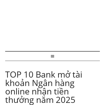
TOP 10 Bank mở tài
khoản Ngân hàng
online nhận tiền
thưởng năm 2025