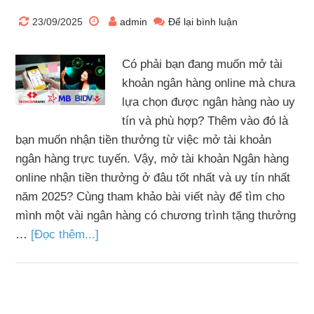
23/09/2025
admin
Để lại bình luận
Có phải bạn đang muốn mở tài
khoản ngân hàng online mà chưa
lựa chọn được ngân hàng nào uy
tín và phù hợp? Thêm vào đó là
bạn muốn nhận tiền thưởng từ việc mở tài khoản
ngân hàng trực tuyến. Vậy, mở tài khoản Ngân hàng
online nhận tiền thưởng ở đâu tốt nhất và uy tín nhất
năm 2025? Cùng tham khảo bài viết này để tìm cho
mình một vài ngân hàng có chương trình tặng thưởng
…
[Đọc thêm...]