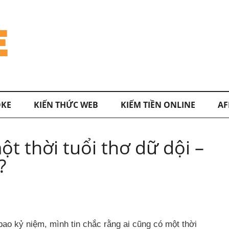
KE
KIẾN THỨC WEB
KIẾM TIỀN ONLINE
AF
t thời tuổi thơ dữ dội –
?
 bao kỷ niệm, mình tin chắc rằng ai cũng có một thời