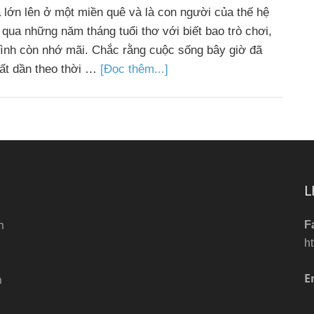
và lớn lên ở một miền quê và là con người của thế hệ
 qua những năm tháng tuổi thơ với biết bao trò chơi,
ình còn nhớ mãi. Chắc rằng cuộc sống bây giờ đã
ất dần theo thời …
[Đọc thêm...]
L
m
F
h
E
n