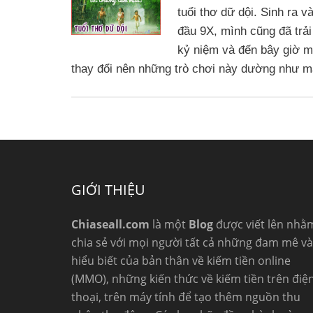
tuổi thơ dữ dội. Sinh ra 
đầu 9X, mình cũng đã trải
kỷ niệm và đến bây giờ m
thay đổi nên những trò chơi này dường như m
GIỚI THIỆU
Chiaseall.com
là một
Blog
được viết lên nhằ
chia sẻ với mọi người tất cả những đam mê và
hiểu biết của bản thân về kiếm tiền online
(MMO), những kiến thức về kiếm tiền trên điệ
thoại, trên máy tính để tạo thêm nguồn thu