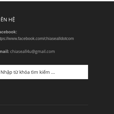
IÊN HỆ
acebook:
ttps://www.facebook.com/chiasealldotcom
mail:
chiaseall4u@gmail.com