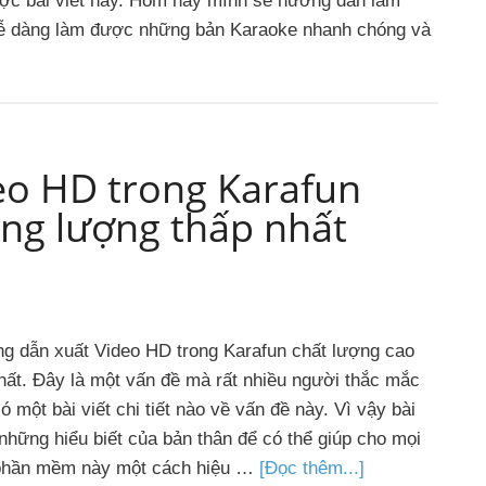
ợc bài viết này. Hôm nay mình sẽ hướng dẫn làm
dễ dàng làm được những bản Karaoke nhanh chóng và
eo HD trong Karafun
ung lượng thấp nhất
ng dẫn xuất Video HD trong Karafun chất lượng cao
hất. Đây là một vấn đề mà rất nhiều người thắc mắc
 một bài viết chi tiết nào về vấn đề này. Vì vậy bài
 những hiểu biết của bản thân để có thể giúp cho mọi
n phần mềm này một cách hiệu …
[Đọc thêm...]